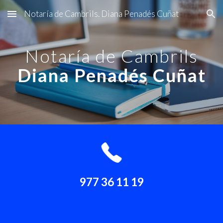
Notaría de Cambrils. Diana Penadés Cuñat
Skip to main content
Skip to navigation
Notaría de Cambrils
Diana Penadés Cuñat
977 36 11 19